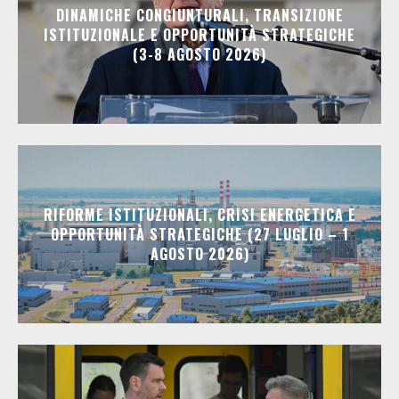
DINAMICHE CONGIUNTURALI, TRANSIZIONE
ISTITUZIONALE E OPPORTUNITÀ STRATEGICHE
(3-8 AGOSTO 2026)
RIFORME ISTITUZIONALI, CRISI ENERGETICA E
OPPORTUNITÀ STRATEGICHE (27 LUGLIO – 1
AGOSTO 2026)