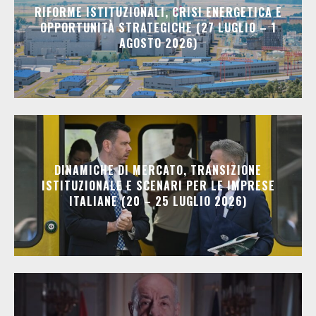
RIFORME ISTITUZIONALI, CRISI ENERGETICA E
OPPORTUNITÀ STRATEGICHE (27 LUGLIO – 1
AGOSTO 2026)
DINAMICHE DI MERCATO, TRANSIZIONE
ISTITUZIONALE E SCENARI PER LE IMPRESE
ITALIANE (20 – 25 LUGLIO 2026)