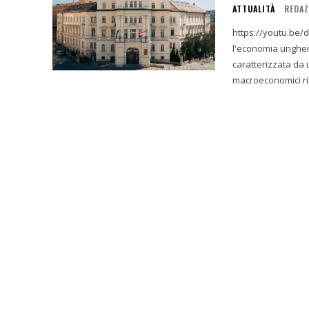
ATTUALITÀ
REDAZ
https://youtu.be/d4lL5SpE79U Sintesi Esecutiva 
l'economia ungher
caratterizzata da 
macroeconomici rila