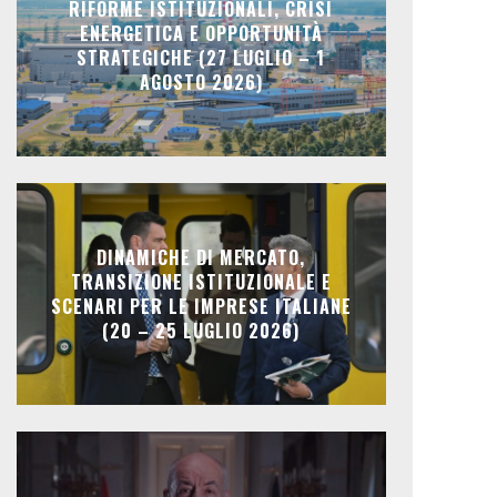
RIFORME ISTITUZIONALI, CRISI
ENERGETICA E OPPORTUNITÀ
STRATEGICHE (27 LUGLIO – 1
AGOSTO 2026)
DINAMICHE DI MERCATO,
TRANSIZIONE ISTITUZIONALE E
SCENARI PER LE IMPRESE ITALIANE
(20 – 25 LUGLIO 2026)