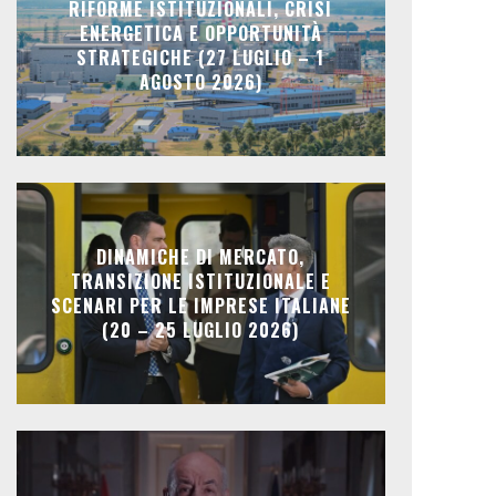
RIFORME ISTITUZIONALI, CRISI
ENERGETICA E OPPORTUNITÀ
STRATEGICHE (27 LUGLIO – 1
AGOSTO 2026)
DINAMICHE DI MERCATO,
TRANSIZIONE ISTITUZIONALE E
SCENARI PER LE IMPRESE ITALIANE
(20 – 25 LUGLIO 2026)