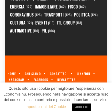
ENERGIA
IMMOBILIARE
FISCO
(172)
(142)
(142)
CORONAVIRUS
TRASPORTI
POLITICA
(126)
(125)
(124)
CULTURA
EVENTI
ITL GROUP
(121)
(119)
(118)
AUTOMOTIVE
PIL
(110)
(104)
HOME
CHI SIAMO
CONTATTACI
LINKEDIN
INSTAGRAM
FACEBOOK
NEWSLETTER
ECONOMIA.HU È IL PRIMO GIORNALE ITALIANO SULL'ECONOMIA UNGHERESE
Questo sito usa i cookie per migliorare l'esperienza con
A CURA DI
ITL GROUP
© 2023
Economia.hu. Proseguendo nella navigazione si accetta l’uso
dei cookie, in caso contrario è possibile rinunciare al servizio.
Impostazioni dei Cookie
ACCETTO