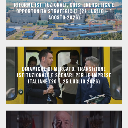
RIFORME ISTITUZIONALI, CRISI ENERGETICA E
OPPORTUNITÀ STRATEGICHE (27 LUGLIO – 1
AGOSTO 2026)
DINAMICHE DI MERCATO, TRANSIZIONE
ISTITUZIONALE E SCENARI PER LE IMPRESE
ITALIANE (20 – 25 LUGLIO 2026)