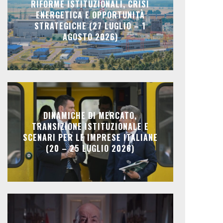
RIFORME ISTITUZIONALI, CRISI
ENERGETICA E OPPORTUNITÀ
STRATEGICHE (27 LUGLIO – 1
AGOSTO 2026)
DINAMICHE DI MERCATO,
TRANSIZIONE ISTITUZIONALE E
SCENARI PER LE IMPRESE ITALIANE
(20 – 25 LUGLIO 2026)