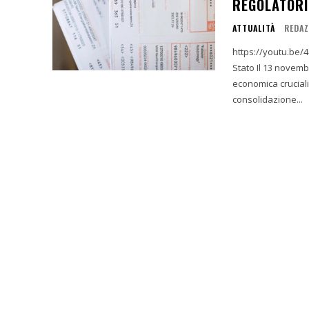
REGOLATORI
ATTUALITÀ
REDAZ
https://youtu.be/46IYmjt8FYU I. Sintesi Esecutiva: Ri
Stato Il 13 novembre 2025 è stato caratterizzato da una serie di annunci di politica
economica crucial
consolidazione...