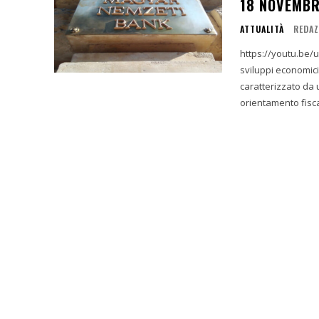
18 NOVEMBR
ATTUALITÀ
REDAZ
https://youtu.be/uPglJCBe48s 1. Sommario Esecutivo e 
sviluppi economic
caratterizzato da
orientamento fisca