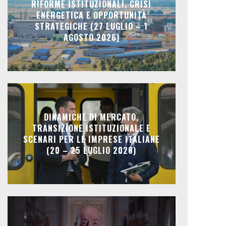
RIFORME ISTITUZIONALI, CRISI
ENERGETICA E OPPORTUNITÀ
STRATEGICHE (27 LUGLIO – 1
AGOSTO 2026)
DINAMICHE DI MERCATO,
TRANSIZIONE ISTITUZIONALE E
SCENARI PER LE IMPRESE ITALIANE
(20 – 25 LUGLIO 2026)