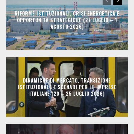
RIFORME ISTITUZIONALI, CRISI ENERGETICA E
OPPORTUNITÀ STRATEGICHE (27 LUGLIO – 1
AGOSTO 2026)
DINAMICHE DI MERCATO, TRANSIZIONE
ISTITUZIONALE E SCENARI PER LE IMPRESE
ITALIANE (20 – 25 LUGLIO 2026)