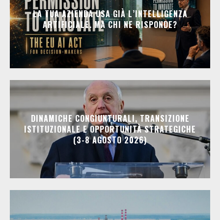
LA TUA AZIENDA USA GIÀ L’INTELLIGENZA
ARTIFICIALE. MA CHI NE RISPONDE?
DINAMICHE CONGIUNTURALI, TRANSIZIONE
ISTITUZIONALE E OPPORTUNITÀ STRATEGICHE
(3-8 AGOSTO 2026)