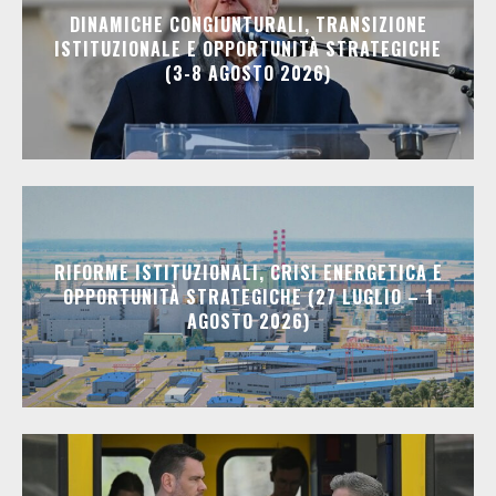
DINAMICHE CONGIUNTURALI, TRANSIZIONE
ISTITUZIONALE E OPPORTUNITÀ STRATEGICHE
(3-8 AGOSTO 2026)
RIFORME ISTITUZIONALI, CRISI ENERGETICA E
OPPORTUNITÀ STRATEGICHE (27 LUGLIO – 1
AGOSTO 2026)