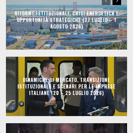
RIFORME ISTITUZIONALI, CRISI ENERGETICA E
OPPORTUNITÀ STRATEGICHE (27 LUGLIO – 1
AGOSTO 2026)
DINAMICHE DI MERCATO, TRANSIZIONE
ISTITUZIONALE E SCENARI PER LE IMPRESE
ITALIANE (20 – 25 LUGLIO 2026)