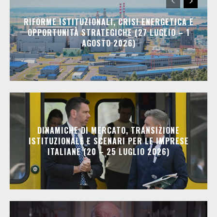
RIFORME ISTITUZIONALI, CRISI ENERGETICA E
OPPORTUNITÀ STRATEGICHE (27 LUGLIO – 1
AGOSTO 2026)
DINAMICHE DI MERCATO, TRANSIZIONE
ISTITUZIONALE E SCENARI PER LE IMPRESE
ITALIANE (20 – 25 LUGLIO 2026)