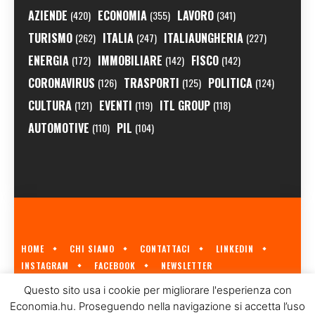
AZIENDE
ECONOMIA
LAVORO
(420)
(355)
(341)
TURISMO
ITALIA
ITALIAUNGHERIA
(262)
(247)
(227)
ENERGIA
IMMOBILIARE
FISCO
(172)
(142)
(142)
CORONAVIRUS
TRASPORTI
POLITICA
(126)
(125)
(124)
CULTURA
EVENTI
ITL GROUP
(121)
(119)
(118)
AUTOMOTIVE
PIL
(110)
(104)
HOME
CHI SIAMO
CONTATTACI
LINKEDIN
INSTAGRAM
FACEBOOK
NEWSLETTER
ECONOMIA.HU È IL PRIMO GIORNALE ITALIANO SULL'ECONOMIA UNGHERESE
Questo sito usa i cookie per migliorare l'esperienza con
A CURA DI
ITL GROUP
© 2023
Economia.hu. Proseguendo nella navigazione si accetta l’uso