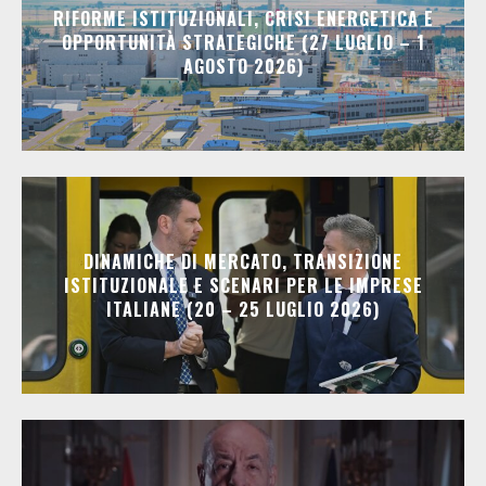
RIFORME ISTITUZIONALI, CRISI ENERGETICA E
OPPORTUNITÀ STRATEGICHE (27 LUGLIO – 1
AGOSTO 2026)
DINAMICHE DI MERCATO, TRANSIZIONE
ISTITUZIONALE E SCENARI PER LE IMPRESE
ITALIANE (20 – 25 LUGLIO 2026)