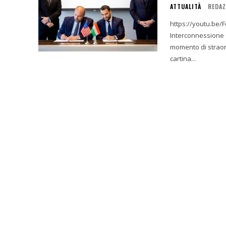
ATTUALITÀ
REDAZ
https://youtu.be/Fqv4XZYtXDc 1. Introduzione: Un
Interconnessione Globale La giornata del 17 dicembre 20
momento di straor
cartina...