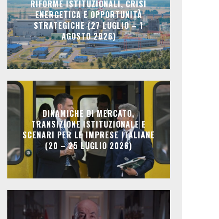
RIFORME ISTITUZIONALI, CRISI
ENERGETICA E OPPORTUNITÀ
STRATEGICHE (27 LUGLIO – 1
AGOSTO 2026)
DINAMICHE DI MERCATO,
TRANSIZIONE ISTITUZIONALE E
SCENARI PER LE IMPRESE ITALIANE
(20 – 25 LUGLIO 2026)