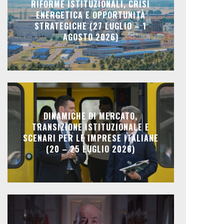
RIFORME ISTITUZIONALI, CRISI
ENERGETICA E OPPORTUNITÀ
STRATEGICHE (27 LUGLIO – 1
AGOSTO 2026)
DINAMICHE DI MERCATO,
TRANSIZIONE ISTITUZIONALE E
SCENARI PER LE IMPRESE ITALIANE
(20 – 25 LUGLIO 2026)