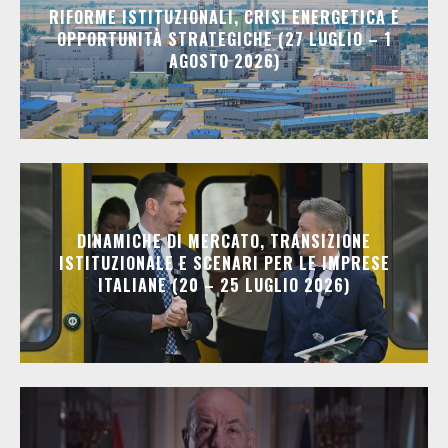
RIFORME ISTITUZIONALI, CRISI ENERGETICA E
OPPORTUNITÀ STRATEGICHE (27 LUGLIO – 1
AGOSTO 2026)
DINAMICHE DI MERCATO, TRANSIZIONE
ISTITUZIONALE E SCENARI PER LE IMPRESE
ITALIANE (20 – 25 LUGLIO 2026)