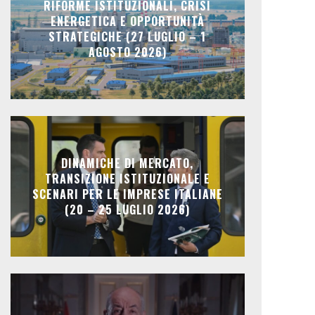
RIFORME ISTITUZIONALI, CRISI
ENERGETICA E OPPORTUNITÀ
STRATEGICHE (27 LUGLIO – 1
AGOSTO 2026)
DINAMICHE DI MERCATO,
TRANSIZIONE ISTITUZIONALE E
SCENARI PER LE IMPRESE ITALIANE
(20 – 25 LUGLIO 2026)