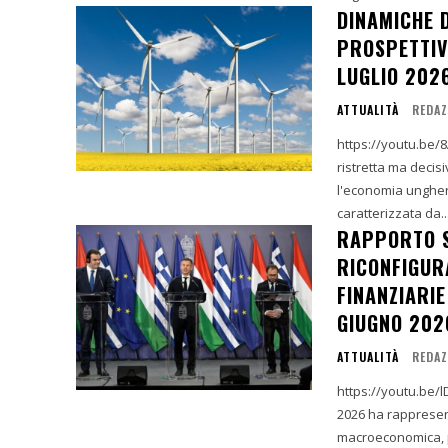
DINAMICHE 
PROSPETTIVE
LUGLIO 202
ATTUALITÀ
REDAZ
https://youtu.be/
ristretta ma decisi
l'economia unghere
caratterizzata da..
RAPPORTO S
RICONFIGUR
FINANZIARIE
GIUGNO 202
ATTUALITÀ
REDAZ
https://youtu.be/l
2026 ha rappresent
macroeconomica, po