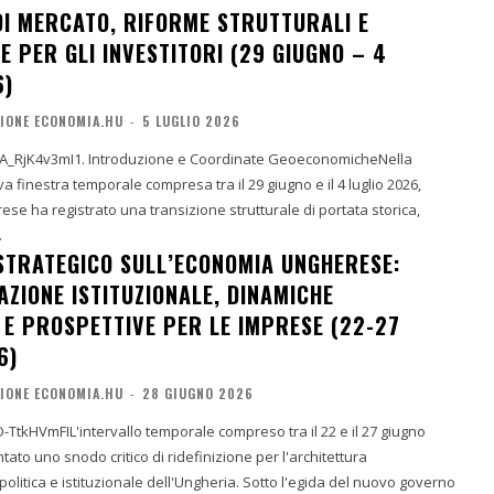
DI MERCATO, RIFORME STRUTTURALI E
 PER GLI INVESTITORI (29 GIUGNO – 4
6)
IONE ECONOMIA.HU
-
5 LUGLIO 2026
8A_RjK4v3mI1. Introduzione e Coordinate GeoeconomicheNella
va finestra temporale compresa tra il 29 giugno e il 4 luglio 2026,
se ha registrato una transizione strutturale di portata storica,
.
TRATEGICO SULL’ECONOMIA UNGHERESE:
AZIONE ISTITUZIONALE, DINAMICHE
 E PROSPETTIVE PER LE IMPRESE (22-27
6)
IONE ECONOMIA.HU
-
28 GIUGNO 2026
D-TtkHVmFIL'intervallo temporale compreso tra il 22 e il 27 giugno
ato uno snodo critico di ridefinizione per l'architettura
litica e istituzionale dell'Ungheria. Sotto l'egida del nuovo governo