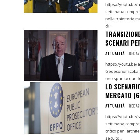
https://youtu.be
settimana compresa
nella traiettoria 
di...
TRANSIZIONE
SCENARI PER
ATTUALITÀ
REDAZ
https://youtu.be/
GeoeconomicoLa set
uno spartiacque fo
LO SCENARI
MERCATO (6
ATTUALITÀ
REDAZ
https://youtu.be/
settimana compresa
critico per l'archi
seguito...