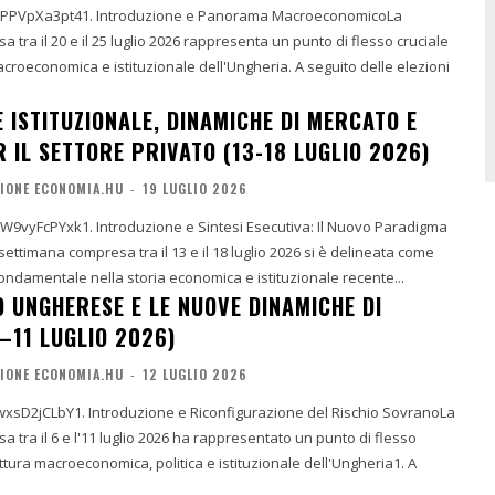
/hPPVpXa3pt41. Introduzione e Panorama MacroeconomicoLa
 tra il 20 e il 25 luglio 2026 rappresenta un punto di flesso cruciale
macroeconomica e istituzionale dell'Ungheria. A seguito delle elezioni
 ISTITUZIONALE, DINAMICHE DI MERCATO E
 IL SETTORE PRIVATO (13-18 LUGLIO 2026)
IONE ECONOMIA.HU
-
19 LUGLIO 2026
aW9vyFcPYxk1. Introduzione e Sintesi Esecutiva: Il Nuovo Paradigma
timana compresa tra il 13 e il 18 luglio 2026 si è delineata come
ndamentale nella storia economica e istituzionale recente...
O UNGHERESE E LE NUOVE DINAMICHE DI
–11 LUGLIO 2026)
IONE ECONOMIA.HU
-
12 LUGLIO 2026
jwxsD2jCLbY1. Introduzione e Riconfigurazione del Rischio SovranoLa
 tra il 6 e l'11 luglio 2026 ha rappresentato un punto di flesso
tettura macroeconomica, politica e istituzionale dell'Ungheria1. A