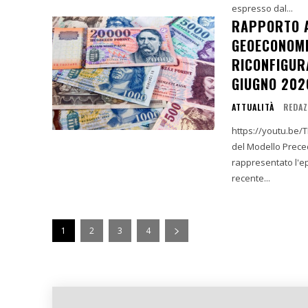
espresso dal...
RAPPORTO A
GEOECONOMI
RICONFIGURA
GIUGNO 202
ATTUALITÀ
REDAZ
https://youtu.be/T
del Modello Preced
rappresentato l'e
recente...
1
2
3
4