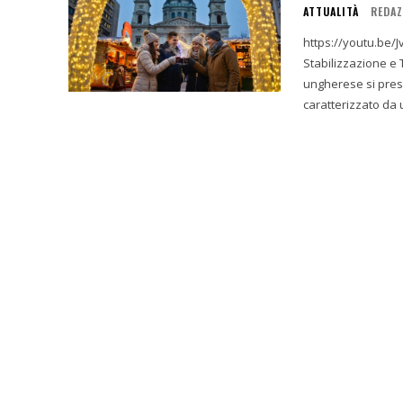
ATTUALITÀ
REDAZ
https://youtu.be/JvTdCpnJX1o 1. Executive Summa
Stabilizzazione e Trasformazione Alla da
ungherese si prese
caratterizzato da 