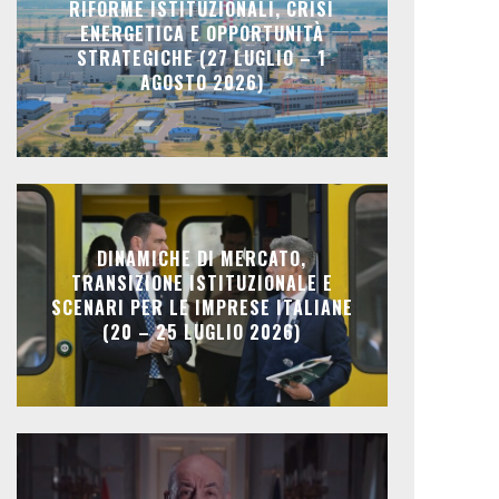
RIFORME ISTITUZIONALI, CRISI
ENERGETICA E OPPORTUNITÀ
STRATEGICHE (27 LUGLIO – 1
AGOSTO 2026)
DINAMICHE DI MERCATO,
TRANSIZIONE ISTITUZIONALE E
SCENARI PER LE IMPRESE ITALIANE
(20 – 25 LUGLIO 2026)