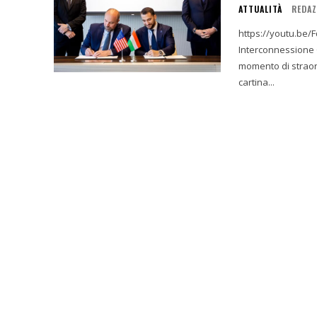
ATTUALITÀ
REDAZ
https://youtu.be/Fqv4XZYtXDc 1. Introduzione: Un
Interconnessione Globale La giornata del 17 dicembre 20
momento di straor
cartina...