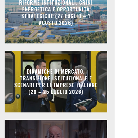
RIFORME ISTITUZIONALI, CRISI
ENERGETICA E OPPORTUNITÀ
STRATEGICHE (27 LUGLIO – 1
AGOSTO 2026)
DINAMICHE DI MERCATO,
TRANSIZIONE ISTITUZIONALE E
SCENARI PER LE IMPRESE ITALIANE
(20 – 25 LUGLIO 2026)