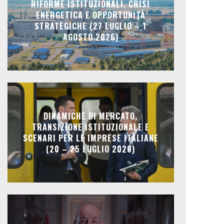
RIFORME ISTITUZIONALI, CRISI
ENERGETICA E OPPORTUNITÀ
STRATEGICHE (27 LUGLIO – 1
AGOSTO 2026)
DINAMICHE DI MERCATO,
TRANSIZIONE ISTITUZIONALE E
SCENARI PER LE IMPRESE ITALIANE
(20 – 25 LUGLIO 2026)