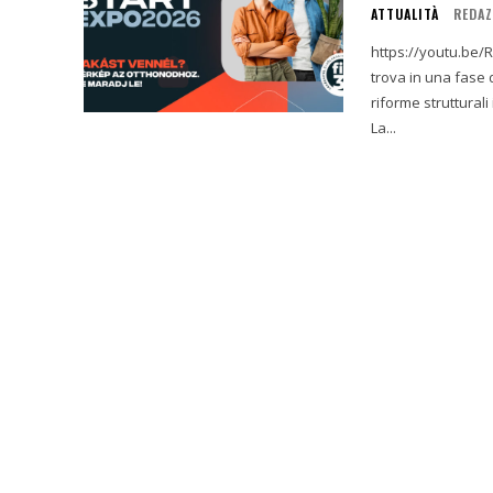
ATTUALITÀ
REDAZ
https://youtu.be/R7IAd1bou2Q L'economia ungherese
trova in una fase 
riforme struttural
La...