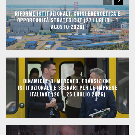
RIFORME ISTITUZIONALI, CRISI ENERGETICA E
OPPORTUNITÀ STRATEGICHE (27 LUGLIO – 1
AGOSTO 2026)
DINAMICHE DI MERCATO, TRANSIZIONE
ISTITUZIONALE E SCENARI PER LE IMPRESE
ITALIANE (20 – 25 LUGLIO 2026)