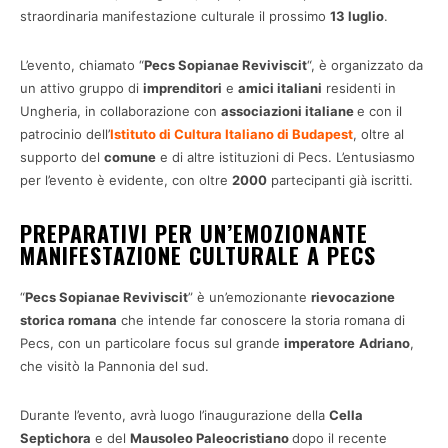
straordinaria manifestazione culturale il prossimo
13 luglio
.
L’evento, chiamato “
Pecs Sopianae Reviviscit
“, è organizzato da
un attivo gruppo di
imprenditori
e
amici italiani
residenti in
Ungheria, in collaborazione con
associazioni italiane
e con il
patrocinio dell’
Istituto di Cultura Italiano di Budapest
, oltre al
supporto del
comune
e di altre istituzioni di Pecs. L’entusiasmo
per l’evento è evidente, con oltre
2000
partecipanti già iscritti.
PREPARATIVI PER UN’EMOZIONANTE
MANIFESTAZIONE CULTURALE A PECS
“
Pecs Sopianae Reviviscit
” è un’emozionante
rievocazione
storica romana
che intende far conoscere la storia romana di
Pecs, con un particolare focus sul grande
imperatore
Adriano
,
che visitò la Pannonia del sud.
Durante l’evento, avrà luogo l’inaugurazione della
Cella
Septichora
e del
Mausoleo Paleocristiano
dopo il recente