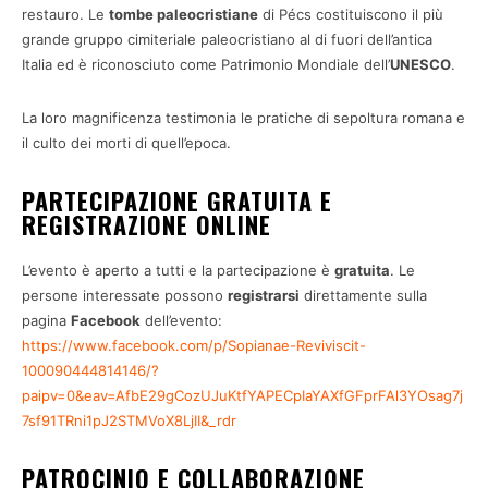
restauro. Le
tombe paleocristiane
di Pécs costituiscono il più
grande gruppo cimiteriale paleocristiano al di fuori dell’antica
Italia ed è riconosciuto come Patrimonio Mondiale dell’
UNESCO
.
La loro magnificenza testimonia le pratiche di sepoltura romana e
il culto dei morti di quell’epoca.
PARTECIPAZIONE GRATUITA E
REGISTRAZIONE ONLINE
L’evento è aperto a tutti e la partecipazione è
gratuita
. Le
persone interessate possono
registrarsi
direttamente sulla
pagina
Facebook
dell’evento:
https://www.facebook.com/p/Sopianae-Reviviscit-
100090444814146/?
paipv=0&eav=AfbE29gCozUJuKtfYAPECpIaYAXfGFprFAl3YOsag7j
7sf91TRni1pJ2STMVoX8LjII&_rdr
PATROCINIO E COLLABORAZIONE