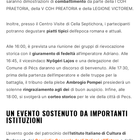
saranno dimostrazioni di
combattimento
da parte della I COH
PRAETORIA, della V COH PREATORIA e della LEGIONE VICTOREM.
Inoltre, presso il Centro Visite di Cella Septichora, i partecipanti
potranno degustare
piatti tipici
dell’epoca romana e attuali.
Alle 16:00, è prevista una riunione dei gruppi di rievocazione
storica con il
giuramento di fedeltà
all’imperatore Adriano. Alle
16:45, il vicesindaco
Nyőgéri Lajos
e una delegazione del
Comune di Pécs daranno un discorso di benvenuto. Alle 17:30,
prima della partenza dell’imperatore e delle truppe per la
battaglia, il tribuno della plebe
Ambrogio Pompei
presiederà un
solenne
ringraziamento agli dei
di buon auspicio. Infine, alle
18:00, si svolgerà un
corteo storico
per le vie della città di Pecs.
UN EVENTO SOSTENUTO DA IMPORTANTI
ISTITUZIONI
L’evento gode del patrocinio dell’
Istituto Italiano di Cultura di