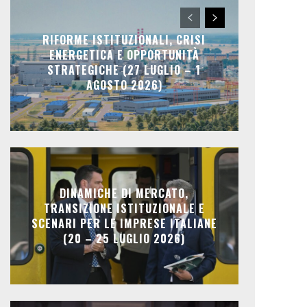
RIFORME ISTITUZIONALI, CRISI
ENERGETICA E OPPORTUNITÀ
STRATEGICHE (27 LUGLIO – 1
AGOSTO 2026)
DINAMICHE DI MERCATO,
TRANSIZIONE ISTITUZIONALE E
SCENARI PER LE IMPRESE ITALIANE
(20 – 25 LUGLIO 2026)