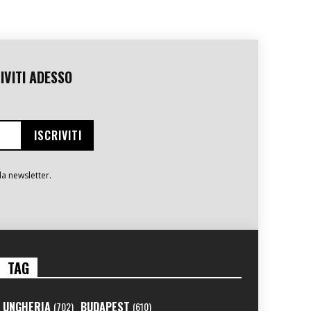
IVITI ADESSO
la newsletter.
TAG
UNGHERIA
BUDAPEST
(702)
(610)