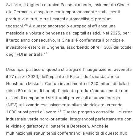
Szijjártó, l’Ungheria è l’unico Paese al mondo, insieme alla Cina e
alla Germania, a ospitare contemporaneamente stabilimenti
produttivi di tutti e tre i marchi automobilistici premium
24
tedeschi.
A questo ancoraggio europeo si affianca una
massiccia e voluta dipendenza dai capitali asiatici. Nel 2025, per
il terzo anno consecutivo, la Cina si è confermata il principale
investitore estero in Ungheria, assorbendo oltre il 30% del totale
24
degli FDI in entrata.
L’esempio plastico di questa strategia è l’inaugurazione, avvenuta
il 27 marzo 2026, dell’impianto di Fase II dell’azienda cinese
Huashuo a Miskolc. Con un investimento di 240 milioni di dollari
(circa 80 miliardi di fiorini), l’impianto produrrà annualmente due
milioni di componenti strutturali per veicoli a nuova energia
(NEV) utilizzando esclusivamente alluminio riciclato, creando
25
1.000 nuovi posti di lavoro.
Questo progetto consolida il cluster
industriale verde nord-orientale, integrandosi perfettamente con
le vicine gigafactory di batterie a Debrecen. Anche le
multinazionali statunitensi confermano la validità di questo hub