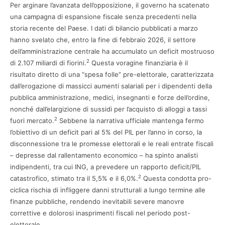
Per arginare l’avanzata dell’opposizione, il governo ha scatenato
una campagna di espansione fiscale senza precedenti nella
storia recente del Paese. I dati di bilancio pubblicati a marzo
hanno svelato che, entro la fine di febbraio 2026, il settore
dell’amministrazione centrale ha accumulato un deficit mostruoso
2
di 2.107 miliardi di fiorini.
Questa voragine finanziaria è il
risultato diretto di una “spesa folle” pre-elettorale, caratterizzata
dall’erogazione di massicci aumenti salariali per i dipendenti della
pubblica amministrazione, medici, insegnanti e forze dell’ordine,
nonché dall’elargizione di sussidi per l’acquisto di alloggi a tassi
2
fuori mercato.
Sebbene la narrativa ufficiale mantenga fermo
l’obiettivo di un deficit pari al 5% del PIL per l’anno in corso, la
disconnessione tra le promesse elettorali e le reali entrate fiscali
– depresse dal rallentamento economico – ha spinto analisti
indipendenti, tra cui ING, a prevedere un rapporto deficit/PIL
2
catastrofico, stimato tra il 5,5% e il 6,0%.
Questa condotta pro-
ciclica rischia di infliggere danni strutturali a lungo termine alle
finanze pubbliche, rendendo inevitabili severe manovre
correttive e dolorosi inasprimenti fiscali nel periodo post-
elettorale.