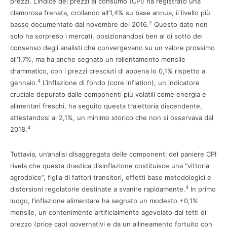
prezzi. L’indice dei prezzi al consumo (CPI) ha registrato una
clamorosa frenata, crollando all’1,4% su base annua, il livello più
2
basso documentato dal novembre del 2016.
Questo dato non
solo ha sorpreso i mercati, posizionandosi ben al di sotto del
consenso degli analisti che convergevano su un valore prossimo
all’1,7%, ma ha anche segnato un rallentamento mensile
drammatico, con i prezzi cresciuti di appena lo 0,1% rispetto a
4
gennaio.
L’inflazione di fondo (core inflation), un indicatore
cruciale depurato dalle componenti più volatili come energia e
alimentari freschi, ha seguito questa traiettoria discendente,
attestandosi al 2,1%, un minimo storico che non si osservava dal
4
2018.
Tuttavia, un’analisi disaggregata delle componenti del paniere CPI
rivela che questa drastica disinflazione costituisce una “vittoria
agrodolce”, figlia di fattori transitori, effetti base metodologici e
4
distorsioni regolatorie destinate a svanire rapidamente.
In primo
luogo, l’inflazione alimentare ha segnato un modesto +0,1%
mensile, un contenimento artificialmente agevolato dai tetti di
prezzo (price cap) governativi e da un allineamento fortuito con