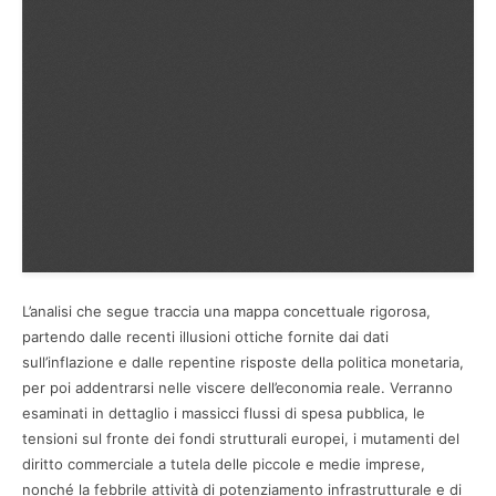
L’analisi che segue traccia una mappa concettuale rigorosa,
partendo dalle recenti illusioni ottiche fornite dai dati
sull’inflazione e dalle repentine risposte della politica monetaria,
per poi addentrarsi nelle viscere dell’economia reale. Verranno
esaminati in dettaglio i massicci flussi di spesa pubblica, le
tensioni sul fronte dei fondi strutturali europei, i mutamenti del
diritto commerciale a tutela delle piccole e medie imprese,
nonché la febbrile attività di potenziamento infrastrutturale e di