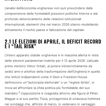
L’analisi dell’economia ungherese non può prescindere dalla
comprensione delle formidabili pressioni politiche interne e dal
profondo deterioramento delle relazioni istituzionali
internazionali, elementi che nel marzo 2026 stanno modellando
attivamente il rischio paese e l’allocazione del capitale.
2.1 LE ELEZIONI DI APRILE, IL DEFICIT RECORD
E I “TAIL RISK”
L’intero apparato statale ungherese è in massima allerta in vista
delle elezioni parlamentari indette per il 12 aprile 2026. L’attuale
primo ministro Viktor Orbán, al potere ininterrottamente da
sedici anni e artefice della trasformazione dell’Ungheria in quella
che istituti indipendenti come V-Dem e Freedom House
definiscono un'”autocrazia elettorale” o un “regime ibrido”, si
trova ad affrontare la sfida politica più formidabile del suo
3
mandato.
L’opposizione è coagulata attorno alla figura di Péter
Magyar e al suo partito Tisza, protagonista di un’ascesa fulminea
nei sondaggi che, all’inizio di marzo, lo vedevano in vantaggio