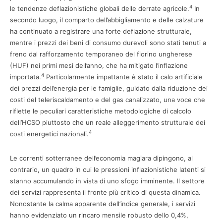
4
le tendenze deflazionistiche globali delle derrate agricole.
In
secondo luogo, il comparto dell’abbigliamento e delle calzature
ha continuato a registrare una forte deflazione strutturale,
mentre i prezzi dei beni di consumo durevoli sono stati tenuti a
freno dal rafforzamento temporaneo del fiorino ungherese
(HUF) nei primi mesi dell’anno, che ha mitigato l’inflazione
4
importata.
Particolarmente impattante è stato il calo artificiale
dei prezzi dell’energia per le famiglie, guidato dalla riduzione dei
costi del teleriscaldamento e del gas canalizzato, una voce che
riflette le peculiari caratteristiche metodologiche di calcolo
dell’HCSO piuttosto che un reale alleggerimento strutturale dei
4
costi energetici nazionali.
Le correnti sotterranee dell’economia magiara dipingono, al
contrario, un quadro in cui le pressioni inflazionistiche latenti si
stanno accumulando in vista di uno sfogo imminente. Il settore
dei servizi rappresenta il fronte più critico di questa dinamica.
Nonostante la calma apparente dell’indice generale, i servizi
hanno evidenziato un rincaro mensile robusto dello 0,4%,