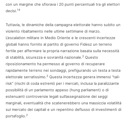
con un margine che sfiorava i 20 punti percentuali tra gli elettori
14
decisi.
Tuttavia, le dinamiche della campagna elettorale hanno subito un
violento ribaltamento nelle ultime settimane di marzo.
L’escalation militare in Medio Oriente e le crescenti incertezze
globali hanno fornito al partito di governo Fidesz un terreno
fertile per affermare la propria narrazione basata sulla necessità
2
di stabilità, sicurezza e sovranità nazionale.
Questo
riposizionamento ha permesso al governo di recuperare
rapidamente terreno nei sondaggi, prefigurando un testa a testa
2
elettorale serratissimo.
Questa incertezza genera immensi “tail-
risk” (rischi di coda estremi) per i mercati, inclusa la paralizzante
possibilità di un parlamento appeso (hung parliament) o di
estenuanti controversie legali sull’assegnazione dei seggi
marginali, eventualità che scatenerebbero una massiccia volatilità
sul mercato dei capitali e un repentino deflusso di investimenti di
2
portafoglio.