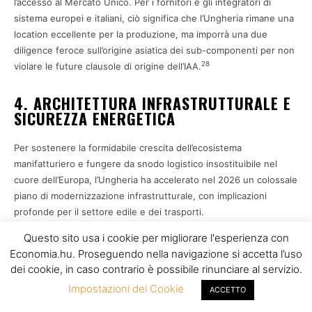
l’accesso al Mercato Unico. Per i fornitori e gli integratori di
sistema europei e italiani, ciò significa che l’Ungheria rimane una
location eccellente per la produzione, ma imporrà una due
diligence feroce sull’origine asiatica dei sub-componenti per non
28
violare le future clausole di origine dell’IAA.
4. ARCHITETTURA INFRASTRUTTURALE E
SICUREZZA ENERGETICA
Per sostenere la formidabile crescita dell’ecosistema
manifatturiero e fungere da snodo logistico insostituibile nel
cuore dell’Europa, l’Ungheria ha accelerato nel 2026 un colossale
piano di modernizzazione infrastrutturale, con implicazioni
profonde per il settore edile e dei trasporti.
Questo sito usa i cookie per migliorare l'esperienza con
4.1 LA RIVOLUZIONE LOGISTICA: AEROPORTO,
Economia.hu. Proseguendo nella navigazione si accetta l’uso
FERROVIE E AUTOSTRADE
dei cookie, in caso contrario è possibile rinunciare al servizio.
Il fulcro dell’ambizione trasportistica ungherese risiede nella
Impostazioni dei Cookie
ACCETTO
metamorfosi dell’Aeroporto Internazionale Ferenc Liszt di