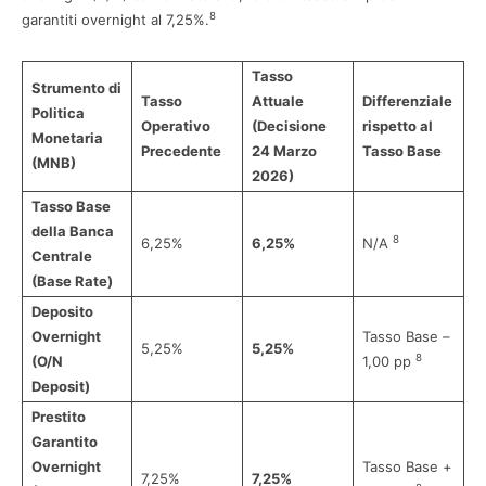
8
garantiti overnight al 7,25%.
Tasso
Strumento di
Tasso
Attuale
Differenziale
Politica
Operativo
(Decisione
rispetto al
Monetaria
Precedente
24 Marzo
Tasso Base
(MNB)
2026)
Tasso Base
della Banca
8
6,25%
6,25%
N/A
Centrale
(Base Rate)
Deposito
Overnight
Tasso Base –
5,25%
5,25%
8
(O/N
1,00 pp
Deposit)
Prestito
Garantito
Overnight
Tasso Base +
7,25%
7,25%