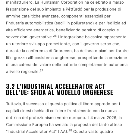
manifatturiero. La Huntsman Corporation ha celebrato a marzo
l’espansione del suo impianto a Pétfürdő per la produzione di
ammine catalitiche avanzate, componenti essenziali per
l’industria automobilistica (sedili in poliuretano) e per l’edilizia ad
alta efficienza energetica, beneficiando peraltro di cospicue
26
sovvenzioni governative.
L’integrazione balcanica rappresenta
un ulteriore sviluppo promettente, con il governo serbo che,
durante la conferenza di Debrecen, ha delineato piani per fornire
litio grezzo all’ecosistema ungherese, prospettando la creazione
di una catena del valore delle batterie completamente autonoma
27
a livello regionale.
3.2 L’INDUSTRIAL ACCELERATOR ACT
DELL’UE: SFIDA AL MODELLO UNGHERESE
Tuttavia, il successo di questa politica di libero approdo per i
capitali cinesi rischia di collidere frontalmente con la nuova
dottrina del protezionismo verde europeo. Il 4 marzo 2026, la
Commissione Europea ha svelato la proposta del tanto atteso
28
“Industrial Accelerator Act” (IAA).
Questo vasto quadro