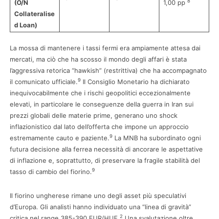
8
(O/N
1,00 pp
Collateralise
d Loan)
La mossa di mantenere i tassi fermi era ampiamente attesa dai
mercati, ma ciò che ha scosso il mondo degli affari è stata
l’aggressiva retorica “hawkish” (restrittiva) che ha accompagnato
9
il comunicato ufficiale.
Il Consiglio Monetario ha dichiarato
inequivocabilmente che i rischi geopolitici eccezionalmente
elevati, in particolare le conseguenze della guerra in Iran sui
prezzi globali delle materie prime, generano uno shock
inflazionistico dal lato dell’offerta che impone un approccio
9
estremamente cauto e paziente.
La MNB ha subordinato ogni
futura decisione alla ferrea necessità di ancorare le aspettative
di inflazione e, soprattutto, di preservare la fragile stabilità del
9
tasso di cambio del fiorino.
Il fiorino ungherese rimane uno degli asset più speculativi
d’Europa. Gli analisti hanno individuato una “linea di gravità”
2
critica nel range 385-390 EUR/HUF.
Una svalutazione oltre