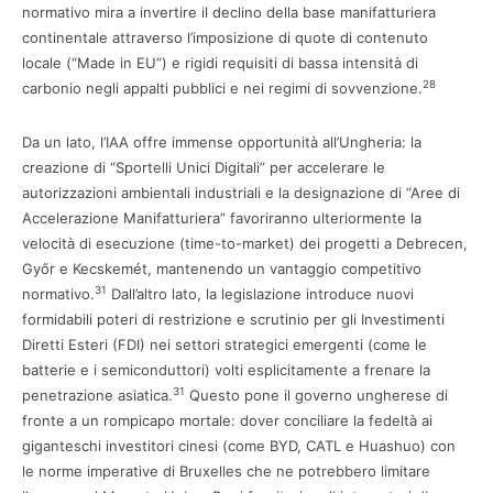
normativo mira a invertire il declino della base manifatturiera
continentale attraverso l’imposizione di quote di contenuto
locale (“Made in EU”) e rigidi requisiti di bassa intensità di
28
carbonio negli appalti pubblici e nei regimi di sovvenzione.
Da un lato, l’IAA offre immense opportunità all’Ungheria: la
creazione di “Sportelli Unici Digitali” per accelerare le
autorizzazioni ambientali industriali e la designazione di “Aree di
Accelerazione Manifatturiera” favoriranno ulteriormente la
velocità di esecuzione (time-to-market) dei progetti a Debrecen,
Győr e Kecskemét, mantenendo un vantaggio competitivo
31
normativo.
Dall’altro lato, la legislazione introduce nuovi
formidabili poteri di restrizione e scrutinio per gli Investimenti
Diretti Esteri (FDI) nei settori strategici emergenti (come le
batterie e i semiconduttori) volti esplicitamente a frenare la
31
penetrazione asiatica.
Questo pone il governo ungherese di
fronte a un rompicapo mortale: dover conciliare la fedeltà ai
giganteschi investitori cinesi (come BYD, CATL e Huashuo) con
le norme imperative di Bruxelles che ne potrebbero limitare