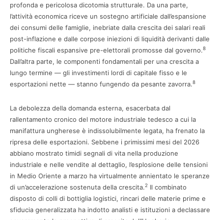
profonda e pericolosa dicotomia strutturale. Da una parte,
l’attività economica riceve un sostegno artificiale dall’espansione
dei consumi delle famiglie, inebriate dalla crescita dei salari reali
post-inflazione e dalle corpose iniezioni di liquidità derivanti dalle
8
politiche fiscali espansive pre-elettorali promosse dal governo.
Dall’altra parte, le componenti fondamentali per una crescita a
lungo termine — gli investimenti lordi di capitale fisso e le
8
esportazioni nette — stanno fungendo da pesante zavorra.
La debolezza della domanda esterna, esacerbata dal
rallentamento cronico del motore industriale tedesco a cui la
manifattura ungherese è indissolubilmente legata, ha frenato la
ripresa delle esportazioni. Sebbene i primissimi mesi del 2026
abbiano mostrato timidi segnali di vita nella produzione
industriale e nelle vendite al dettaglio, l’esplosione delle tensioni
in Medio Oriente a marzo ha virtualmente annientato le speranze
2
di un’accelerazione sostenuta della crescita.
Il combinato
disposto di colli di bottiglia logistici, rincari delle materie prime e
sfiducia generalizzata ha indotto analisti e istituzioni a declassare