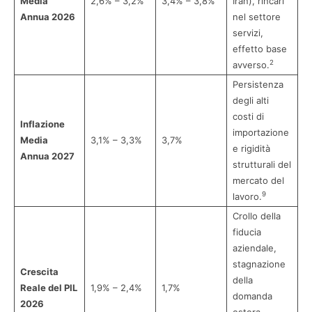
Media
2,6% – 3,2%
3,4% – 3,8%
Iran), rincari
Annua 2026
nel settore
servizi,
effetto base
2
avverso.
Persistenza
degli alti
costi di
Inflazione
importazione
Media
3,1% – 3,3%
3,7%
e rigidità
Annua 2027
strutturali del
mercato del
9
lavoro.
Crollo della
fiducia
aziendale,
stagnazione
Crescita
della
Reale del PIL
1,9% – 2,4%
1,7%
domanda
2026