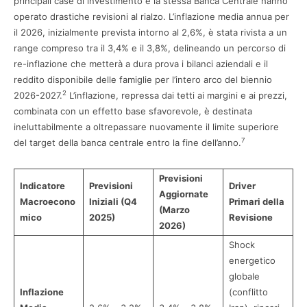
principali case di investimento e la stessa Banca Centrale hanno
operato drastiche revisioni al rialzo. L’inflazione media annua per
il 2026, inizialmente prevista intorno al 2,6%, è stata rivista a un
range compreso tra il 3,4% e il 3,8%, delineando un percorso di
re-inflazione che metterà a dura prova i bilanci aziendali e il
reddito disponibile delle famiglie per l’intero arco del biennio
2
2026-2027.
L’inflazione, repressa dai tetti ai margini e ai prezzi,
combinata con un effetto base sfavorevole, è destinata
ineluttabilmente a oltrepassare nuovamente il limite superiore
7
del target della banca centrale entro la fine dell’anno.
Previsioni
Indicatore
Previsioni
Driver
Aggiornate
Macroecono
Iniziali (Q4
Primari della
(Marzo
mico
2025)
Revisione
2026)
Shock
energetico
globale
Inflazione
(conflitto