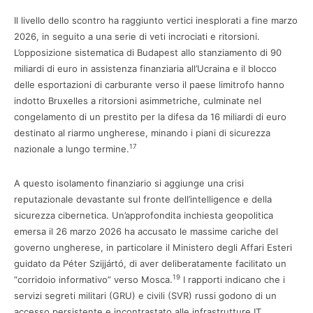
Il livello dello scontro ha raggiunto vertici inesplorati a fine marzo
2026, in seguito a una serie di veti incrociati e ritorsioni.
L’opposizione sistematica di Budapest allo stanziamento di 90
miliardi di euro in assistenza finanziaria all’Ucraina e il blocco
delle esportazioni di carburante verso il paese limitrofo hanno
indotto Bruxelles a ritorsioni asimmetriche, culminate nel
congelamento di un prestito per la difesa da 16 miliardi di euro
destinato al riarmo ungherese, minando i piani di sicurezza
17
nazionale a lungo termine.
A questo isolamento finanziario si aggiunge una crisi
reputazionale devastante sul fronte dell’intelligence e della
sicurezza cibernetica. Un’approfondita inchiesta geopolitica
emersa il 26 marzo 2026 ha accusato le massime cariche del
governo ungherese, in particolare il Ministero degli Affari Esteri
guidato da Péter Szijjártó, di aver deliberatamente facilitato un
19
“corridoio informativo” verso Mosca.
I rapporti indicano che i
servizi segreti militari (GRU) e civili (SVR) russi godono di un
accesso persistente e incontrastato alle infrastrutture IT