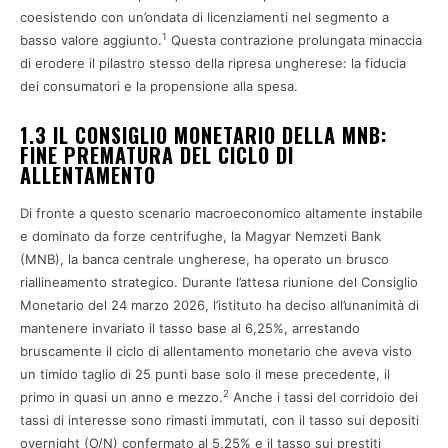
coesistendo con un’ondata di licenziamenti nel segmento a
1
basso valore aggiunto.
Questa contrazione prolungata minaccia
di erodere il pilastro stesso della ripresa ungherese: la fiducia
dei consumatori e la propensione alla spesa.
1.3 IL CONSIGLIO MONETARIO DELLA MNB:
FINE PREMATURA DEL CICLO DI
ALLENTAMENTO
Di fronte a questo scenario macroeconomico altamente instabile
e dominato da forze centrifughe, la Magyar Nemzeti Bank
(MNB), la banca centrale ungherese, ha operato un brusco
riallineamento strategico. Durante l’attesa riunione del Consiglio
Monetario del 24 marzo 2026, l’istituto ha deciso all’unanimità di
mantenere invariato il tasso base al 6,25%, arrestando
bruscamente il ciclo di allentamento monetario che aveva visto
un timido taglio di 25 punti base solo il mese precedente, il
2
primo in quasi un anno e mezzo.
Anche i tassi del corridoio dei
tassi di interesse sono rimasti immutati, con il tasso sui depositi
overnight (O/N) confermato al 5,25% e il tasso sui prestiti