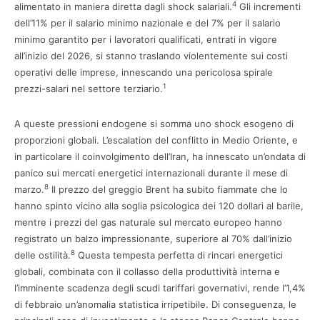
4
alimentato in maniera diretta dagli shock salariali.
Gli incrementi
dell’11% per il salario minimo nazionale e del 7% per il salario
minimo garantito per i lavoratori qualificati, entrati in vigore
all’inizio del 2026, si stanno traslando violentemente sui costi
operativi delle imprese, innescando una pericolosa spirale
1
prezzi-salari nel settore terziario.
A queste pressioni endogene si somma uno shock esogeno di
proporzioni globali. L’escalation del conflitto in Medio Oriente, e
in particolare il coinvolgimento dell’Iran, ha innescato un’ondata di
panico sui mercati energetici internazionali durante il mese di
8
marzo.
Il prezzo del greggio Brent ha subito fiammate che lo
hanno spinto vicino alla soglia psicologica dei 120 dollari al barile,
mentre i prezzi del gas naturale sul mercato europeo hanno
registrato un balzo impressionante, superiore al 70% dall’inizio
8
delle ostilità.
Questa tempesta perfetta di rincari energetici
globali, combinata con il collasso della produttività interna e
l’imminente scadenza degli scudi tariffari governativi, rende l’1,4%
di febbraio un’anomalia statistica irripetibile. Di conseguenza, le