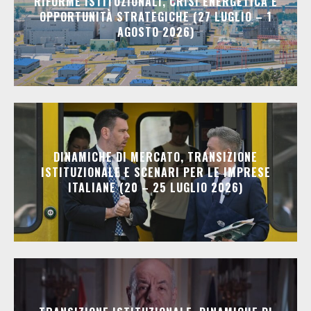
RIFORME ISTITUZIONALI, CRISI ENERGETICA E
OPPORTUNITÀ STRATEGICHE (27 LUGLIO – 1
AGOSTO 2026)
DINAMICHE DI MERCATO, TRANSIZIONE
ISTITUZIONALE E SCENARI PER LE IMPRESE
ITALIANE (20 – 25 LUGLIO 2026)