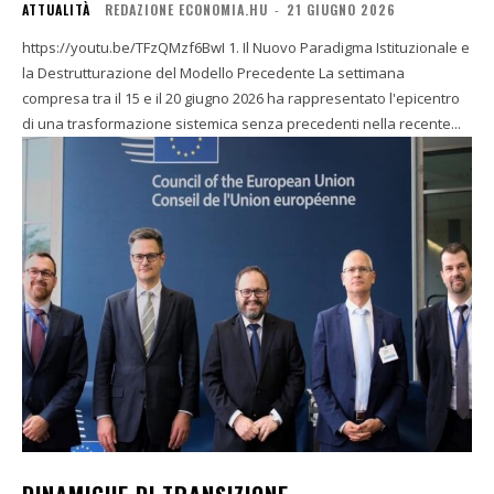
ATTUALITÀ
REDAZIONE ECONOMIA.HU
-
21 GIUGNO 2026
https://youtu.be/TFzQMzf6BwI 1. Il Nuovo Paradigma Istituzionale e
la Destrutturazione del Modello Precedente La settimana
compresa tra il 15 e il 20 giugno 2026 ha rappresentato l'epicentro
di una trasformazione sistemica senza precedenti nella recente...