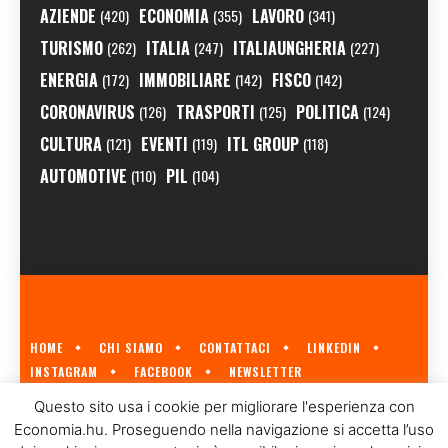
AZIENDE
ECONOMIA
LAVORO
(420)
(355)
(341)
TURISMO
ITALIA
ITALIAUNGHERIA
(262)
(247)
(227)
ENERGIA
IMMOBILIARE
FISCO
(172)
(142)
(142)
CORONAVIRUS
TRASPORTI
POLITICA
(126)
(125)
(124)
CULTURA
EVENTI
ITL GROUP
(121)
(119)
(118)
AUTOMOTIVE
PIL
(110)
(104)
HOME
CHI SIAMO
CONTATTACI
LINKEDIN
INSTAGRAM
FACEBOOK
NEWSLETTER
ECONOMIA.HU È IL PRIMO GIORNALE ITALIANO SULL'ECONOMIA UNGHERESE
Questo sito usa i cookie per migliorare l'esperienza con
A CURA DI
ITL GROUP
© 2023
Economia.hu. Proseguendo nella navigazione si accetta l’uso